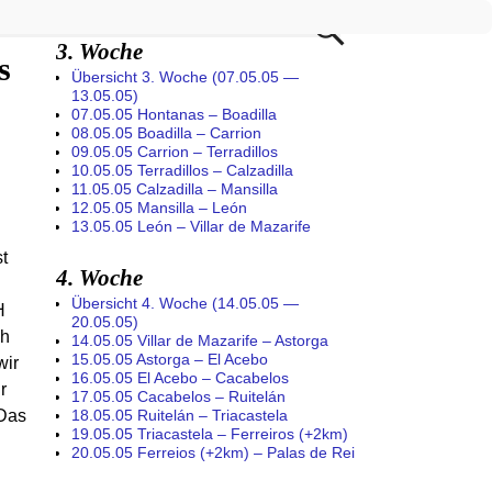
illa de las Mulas
3. Woche
s
Übersicht 3. Woche (07.05.05 —
13.05.05)
07.05.05 Hontanas – Boadilla
08.05.05 Boadilla – Carrion
09.05.05 Carrion – Terradillos
10.05.05 Terradillos – Calzadilla
11.05.05 Calzadilla – Mansilla
12.05.05 Mansilla – León
13.05.05 León – Villar de Mazarife
st
4. Woche
Übersicht 4. Woche (14.05.05 —
H
20.05.05)
ch
14.05.05 Villar de Mazarife – Astorga
15.05.05 Astorga – El Acebo
wir
16.05.05 El Acebo – Cacabelos
r
17.05.05 Cacabelos – Ruitelán
 Das
18.05.05 Ruitelán – Triacastela
19.05.05 Triacastela – Ferreiros (+2km)
20.05.05 Ferreios (+2km) – Palas de Rei