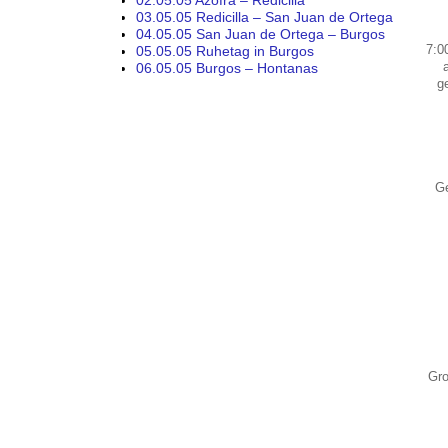
02.05.05 Azofra – Redicilla
03.05.05 Redicilla – San Juan de Ortega
04.05.05 San Juan de Ortega – Burgos
7:0
05.05.05 Ruhetag in Burgos
06.05.05 Burgos – Hontanas
g
G
Gro