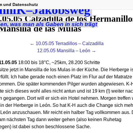
m und Datenschutz
05 — 13.05.05)
→
11.05.05 Calzadilla de los Hermanillos – Mans
nniK–Jakobsweg
.05.05 Calzadilla de los Hermanillo
en, was man als Gaben in sich trägt
Mansilla de las Mulas
← 10.05.05 Terradillos – Calzadilla
12.05.05 Mansilla – León →
11.05.05
18:00 bis 18°C, ~25km, 28.200 Schritte
sitze jetzt in Mansilla de los Mulas in der Küche. Die Herberge i
füllt. Ich habe gerade noch einen Platz im Flur auf der Matratze
ommen. Die später kommenden Pilger wurden abgewiesen. K-
te sich dieses wohl alles nicht antun und ist 19 km (!) weiter na
 gegangen. Dort will er sich ein Hotel nehmen. Morgen treffen 
 in der Herberge in León. So hat K-H auch die Change sich meh
 León anzuschauen. Mir reicht ein halber Tag vollkommen aus.
 am nächsten Tag dann weiter gehen (also keinen Ruhetag
legen) ist dabei schon beschlossene Sache.