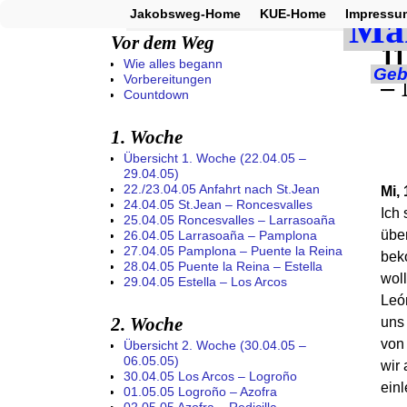
Jakobsweg-Home
KUE-Home
Impressu
Startseite
→
Übersicht 3. Woche (07.05.
Ma
Vor dem Weg
11
Wie alles begann
Geb
– 
Vorbereitungen
Countdown
1. Woche
Übersicht 1. Woche (22.04.05 –
29.04.05)
22./23.04.05 Anfahrt nach St.Jean
Mi, 
24.04.05 St.Jean – Roncesvalles
Ich 
25.04.05 Roncesvalles – Larrasoaña
über
26.04.05 Larrasoaña – Pamplona
27.04.05 Pamplona – Puente la Reina
bek
28.04.05 Puente la Reina – Estella
woll
29.04.05 Estella – Los Arcos
León
2. Woche
uns
von
Übersicht 2. Woche (30.04.05 –
06.05.05)
wir
30.04.05 Los Arcos – Logroño
ein
01.05.05 Logroño – Azofra