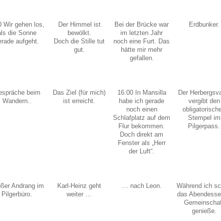
0 Wir gehen los,
Der Himmel ist
Bei der Brücke war
Erdbunker.
als die Sonne
bewölkt.
im letzten Jahr
erade aufgeht.
Doch die Stille tut
noch eine Furt. Das
gut.
hätte mir mehr
gefallen.
espräche beim
Das Ziel (für mich)
16:00 In Mansilla
Der Herbergsva
Wandern..
ist erreicht.
habe ich gerade
vergibt den
noch einen
obligatorisch
Schlafplatz auf dem
Stempel im
Flur bekommen.
Pilgerpass.
Doch direkt am
Fenster als „Herr
der Luft“.
ßer Andrang im
Karl-Heinz geht
… nach Leon.
Während ich s
Pilgerbüro.
weiter …
das Abendesse
Gemeinschaf
genieße.