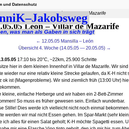
m und Datenschutz
05 — 13.05.05)
→
13.05.05 León – Villar de Mazarife
nniK–Jakobsweg
.05.05 León – Villar de Mazarife
en, was man als Gaben in sich trägt
← 12.05.05 Mansilla – León
Übersicht 4. Woche (14.05.05 — 20.05.05) →
 13.05.05
17:10 bis 20°C, ~22km, 25.900 Schritte
sitze hier in dem kleinen Innenhof in Villar de Mazarife. Wir sind
e wieder nur eine relativ kleine Strecke gelaufen, da K-H nicht 
 ok ist (Magenprobleme). Wir sind ziemlich früh (13:00 Uhr) hie
ekommen.
e kleine, einfache Herberge und wir haben ein 2-Bett-Zimmer
ommen! So muss es früher gewesen sein. Einfach wunderbar.
e Stille! Dies werde ich vielleicht nicht noch einmal bekommen
te werden wir mal nicht Essen gehen. Im Spar-Markt (sehr klein
 ich alles für einen Salat geholt; K-H möchte Spagetti essen. 
habe mir eine Flasche Vino tinto geholt, den ich mir bis zum Ab