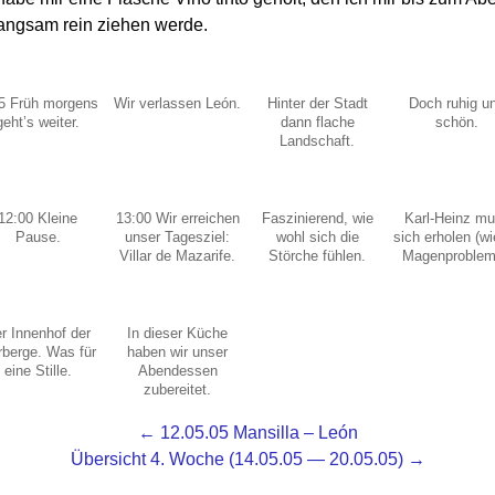
langsam rein ziehen werde.
5 Früh morgens
Wir verlassen León.
Hinter der Stadt
Doch ruhig u
geht’s weiter.
dann flache
schön.
Landschaft.
12:00 Kleine
13:00 Wir erreichen
Faszinierend, wie
Karl-Heinz m
Pause.
unser Tagesziel:
wohl sich die
sich erholen (w
Villar de Mazarife.
Störche fühlen.
Magenproblem
r Innenhof der
In dieser Küche
rberge. Was für
haben wir unser
eine Stille.
Abendessen
zubereitet.
← 12.05.05 Mansilla – León
Übersicht 4. Woche (14.05.05 — 20.05.05) →