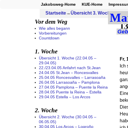
Jakobsweg-Home
KUE-Home
Impressu
Startseite
→
Übersicht 3. Woche (07.05.
Ma
Vor dem Weg
13
Wie alles begann
Geb
Vorbereitungen
Countdown
1. Woche
Übersicht 1. Woche (22.04.05 –
Fr,
29.04.05)
Ich 
22./23.04.05 Anfahrt nach St.Jean
heut
24.04.05 St.Jean – Roncesvalles
25.04.05 Roncesvalles – Larrasoaña
ganz
26.04.05 Larrasoaña – Pamplona
ang
27.04.05 Pamplona – Puente la Reina
28.04.05 Puente la Reina – Estella
Ein
29.04.05 Estella – Los Arcos
bek
Dies
2. Woche
Heu
Übersicht 2. Woche (30.04.05 –
habe
06.05.05)
30.04.05 Los Arcos – Logroño
ich 