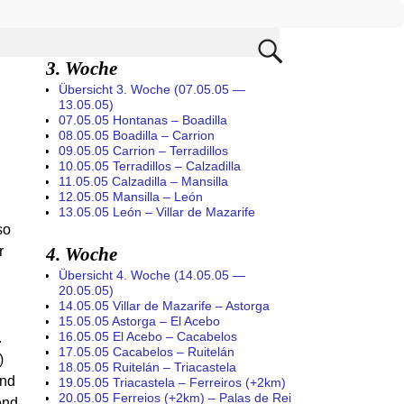
3. Woche
Übersicht 3. Woche (07.05.05 —
13.05.05)
07.05.05 Hontanas – Boadilla
08.05.05 Boadilla – Carrion
09.05.05 Carrion – Terradillos
10.05.05 Terradillos – Calzadilla
11.05.05 Calzadilla – Mansilla
12.05.05 Mansilla – León
13.05.05 León – Villar de Mazarife
so
r
4. Woche
Übersicht 4. Woche (14.05.05 —
20.05.05)
14.05.05 Villar de Mazarife – Astorga
15.05.05 Astorga – El Acebo
16.05.05 El Acebo – Cacabelos
.
17.05.05 Cacabelos – Ruitelán
)
18.05.05 Ruitelán – Triacastela
Und
19.05.05 Triacastela – Ferreiros (+2km)
20.05.05 Ferreios (+2km) – Palas de Rei
end