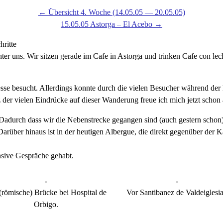
← Übersicht 4. Woche (14.05.05 — 20.05.05)
15.05.05 Astorga – El Acebo →
ritte
nter uns. Wir sitzen gerade im Cafe in Astorga und trinken Cafe con le
Messe besucht. Allerdings konnte durch die vielen Besucher während 
 der vielen Eindrücke auf dieser Wanderung freue ich mich jetzt schon
adurch dass wir die Nebenstrecke gegangen sind (auch gestern schon)
 Darüber hinaus ist in der heutigen Albergue, die direkt gegenüber der Kat
sive Gespräche gehabt.
(römische) Brücke bei Hospital de
Vor Santibanez de Valdeiglesia
Orbigo.