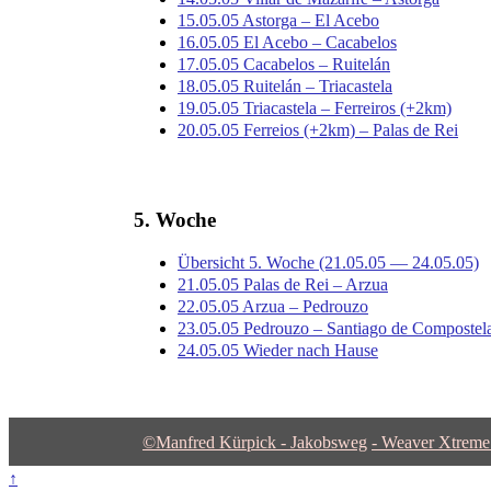
15.05.05 Astorga – El Acebo
16.05.05 El Acebo – Cacabelos
17.05.05 Cacabelos – Ruitelán
18.05.05 Ruitelán – Triacastela
19.05.05 Triacastela – Ferreiros (+2km)
20.05.05 Ferreios (+2km) – Palas de Rei
5. Woche
Übersicht 5. Woche (21.05.05 — 24.05.05)
21.05.05 Palas de Rei – Arzua
22.05.05 Arzua – Pedrouzo
23.05.05 Pedrouzo – Santiago de Compostel
24.05.05 Wieder nach Hause
©Manfred Kürpick - Jakobsweg
-
Weaver Xtrem
↑